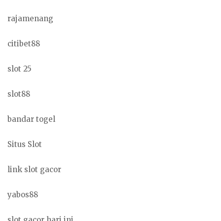
rajamenang
citibet88
slot 25
slot88
bandar togel
Situs Slot
link slot gacor
yabos88
slot gacor hari ini