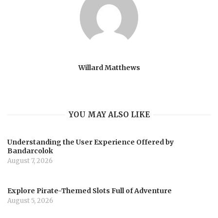
Willard Matthews
YOU MAY ALSO LIKE
Understanding the User Experience Offered by
Bandarcolok
August 7, 2026
Explore Pirate-Themed Slots Full of Adventure
August 5, 2026