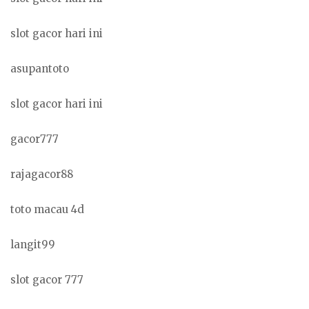
slot gacor hari ini
asupantoto
slot gacor hari ini
gacor777
rajagacor88
toto macau 4d
langit99
slot gacor 777