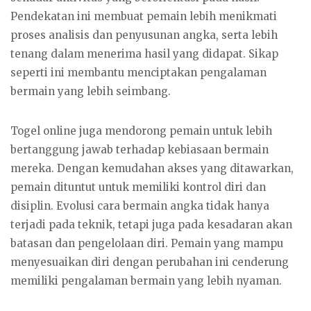
Pendekatan ini membuat pemain lebih menikmati
proses analisis dan penyusunan angka, serta lebih
tenang dalam menerima hasil yang didapat. Sikap
seperti ini membantu menciptakan pengalaman
bermain yang lebih seimbang.
Togel online juga mendorong pemain untuk lebih
bertanggung jawab terhadap kebiasaan bermain
mereka. Dengan kemudahan akses yang ditawarkan,
pemain dituntut untuk memiliki kontrol diri dan
disiplin. Evolusi cara bermain angka tidak hanya
terjadi pada teknik, tetapi juga pada kesadaran akan
batasan dan pengelolaan diri. Pemain yang mampu
menyesuaikan diri dengan perubahan ini cenderung
memiliki pengalaman bermain yang lebih nyaman.