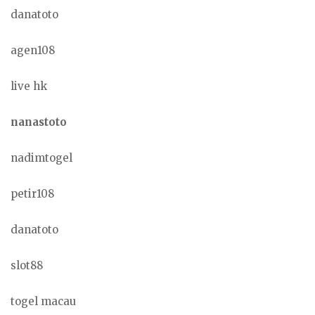
danatoto
agen108
live hk
nanastoto
nadimtogel
petir108
danatoto
slot88
togel macau