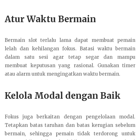
Atur Waktu Bermain
Bermain slot terlalu lama dapat membuat pemain
lelah dan kehilangan fokus. Batasi waktu bermain
dalam satu sesi agar tetap segar dan mampu
membuat keputusan yang rasional. Gunakan timer
atau alarm untuk mengingatkan waktu bermain.
Kelola Modal dengan Baik
Fokus juga berkaitan dengan pengelolaan modal.
Tetapkan batas taruhan dan batas kerugian sebelum
bermain, sehingga pemain tidak terdorong untuk