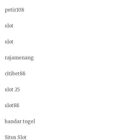
petir108
slot
slot
rajamenang
citibet88
slot 25
slot88
bandar togel
Situs Slot