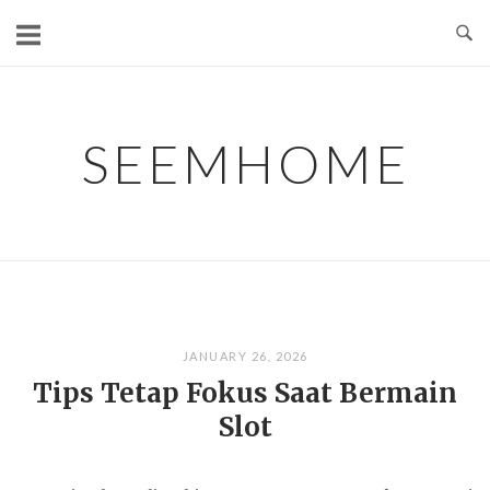
Skip
to
content
SEEMHOME
JANUARY 26, 2026
Tips Tetap Fokus Saat Bermain
Slot