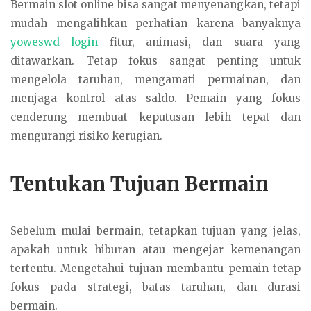
Bermain slot online bisa sangat menyenangkan, tetapi
mudah mengalihkan perhatian karena banyaknya
yoweswd login
fitur, animasi, dan suara yang
ditawarkan. Tetap fokus sangat penting untuk
mengelola taruhan, mengamati permainan, dan
menjaga kontrol atas saldo. Pemain yang fokus
cenderung membuat keputusan lebih tepat dan
mengurangi risiko kerugian.
Tentukan Tujuan Bermain
Sebelum mulai bermain, tetapkan tujuan yang jelas,
apakah untuk hiburan atau mengejar kemenangan
tertentu. Mengetahui tujuan membantu pemain tetap
fokus pada strategi, batas taruhan, dan durasi
bermain.