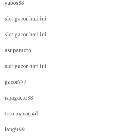
yabos88
slot gacor hari ini
slot gacor hari ini
asupantoto
slot gacor hari ini
gacor777
rajagacor88
toto macau 4d
langit99