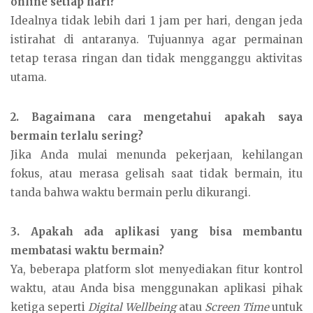
online setiap hari?
Idealnya tidak lebih dari 1 jam per hari, dengan jeda
istirahat di antaranya. Tujuannya agar permainan
tetap terasa ringan dan tidak mengganggu aktivitas
utama.
2. Bagaimana cara mengetahui apakah saya
bermain terlalu sering?
Jika Anda mulai menunda pekerjaan, kehilangan
fokus, atau merasa gelisah saat tidak bermain, itu
tanda bahwa waktu bermain perlu dikurangi.
3. Apakah ada aplikasi yang bisa membantu
membatasi waktu bermain?
Ya, beberapa platform slot menyediakan fitur kontrol
waktu, atau Anda bisa menggunakan aplikasi pihak
ketiga seperti
Digital Wellbeing
atau
Screen Time
untuk