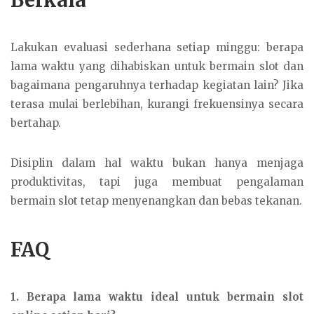
Berkala
Lakukan evaluasi sederhana setiap minggu: berapa
lama waktu yang dihabiskan untuk bermain slot dan
bagaimana pengaruhnya terhadap kegiatan lain? Jika
terasa mulai berlebihan, kurangi frekuensinya secara
bertahap.
Disiplin dalam hal waktu bukan hanya menjaga
produktivitas, tapi juga membuat pengalaman
bermain slot tetap menyenangkan dan bebas tekanan.
FAQ
1. Berapa lama waktu ideal untuk bermain slot