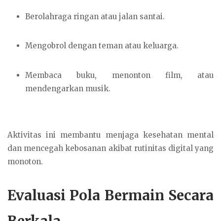
Berolahraga ringan atau jalan santai.
Mengobrol dengan teman atau keluarga.
Membaca buku, menonton film, atau
mendengarkan musik.
Aktivitas ini membantu menjaga kesehatan mental
dan mencegah kebosanan akibat rutinitas digital yang
monoton.
Evaluasi Pola Bermain Secara