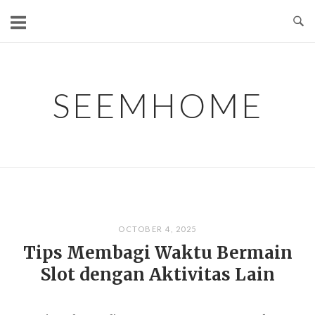
Skip
to
content
SEEMHOME
OCTOBER 4, 2025
Tips Membagi Waktu Bermain
Slot dengan Aktivitas Lain