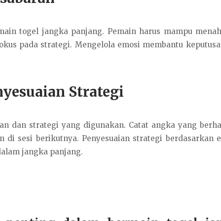
main togel jangka panjang. Pemain harus mampu menah
 fokus pada strategi. Mengelola emosi membantu keputusa
nyesuaian Strategi
han dan strategi yang digunakan. Catat angka yang berha
 di sesi berikutnya. Penyesuaian strategi berdasarkan e
dalam jangka panjang.