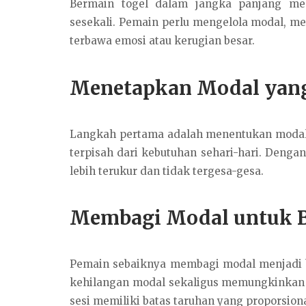
Bermain togel dalam jangka panjang me
sesekali. Pemain perlu mengelola modal, men
terbawa emosi atau kerugian besar.
Menetapkan Modal yang
Langkah pertama adalah menentukan modal k
terpisah dari kebutuhan sehari-hari. Deng
lebih terukur dan tidak tergesa-gesa.
Membagi Modal untuk B
Pemain sebaiknya membagi modal menjadi be
kehilangan modal sekaligus memungkinkan p
sesi memiliki batas taruhan yang proporsiona