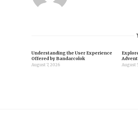
Understanding the User Experience
Explore
Offered by Bandarcolok
Advent
August 7, 2026
August 