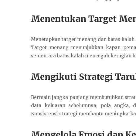
Menentukan Target Men
Menetapkan target menang dan batas kalah p
Target menang menunjukkan kapan pemai
sementara batas kalah mencegah kerugian b
Mengikuti Strategi Tar
Bermain jangka panjang membutuhkan strate
data keluaran sebelumnya, pola angka,
Konsistensi strategi membantu meningkatka
Mengelola Emosi dan K