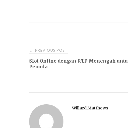
Post
PREVIOUS POST
←
Slot Online dengan RTP Menengah unt
navigation
Pemula
Willard Matthews