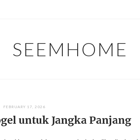
SEEMHOME
FEBRUARY 17, 2026
gel untuk Jangka Panjang