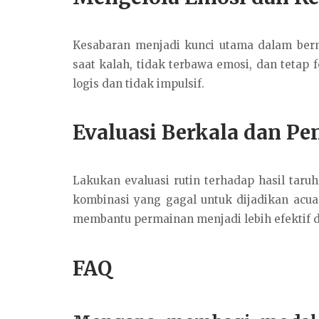
Kesabaran menjadi kunci utama dalam ber
saat kalah, tidak terbawa emosi, dan tetap
logis dan tidak impulsif.
Evaluasi Berkala dan Pe
Lakukan evaluasi rutin terhadap hasil taru
kombinasi yang gagal untuk dijadikan acuan
membantu permainan menjadi lebih efektif 
FAQ