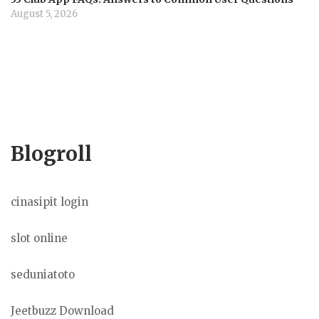
August 5, 2026
Blogroll
cinasipit login
slot online
seduniatoto
Jeetbuzz Download