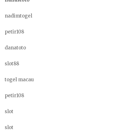
nadimtogel
petir108
danatoto
slot88
togel macau
petir108
slot
slot