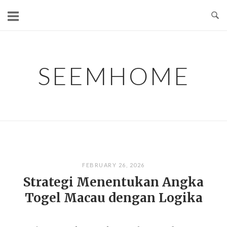
Skip
to
content
SEEMHOME
FEBRUARY 26, 2026
Strategi Menentukan Angka
Togel Macau dengan Logika