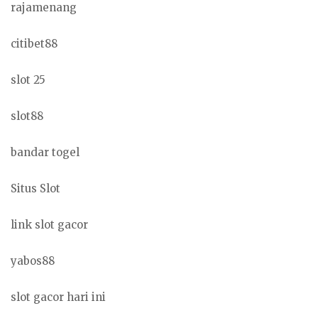
rajamenang
citibet88
slot 25
slot88
bandar togel
Situs Slot
link slot gacor
yabos88
slot gacor hari ini