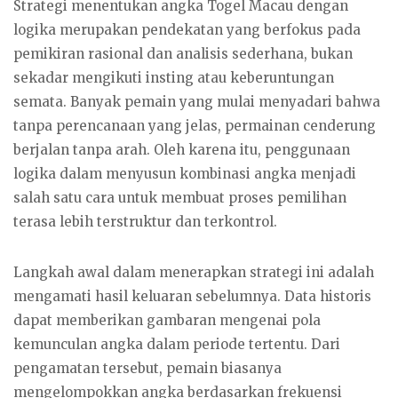
Strategi menentukan angka Togel Macau dengan
logika merupakan pendekatan yang berfokus pada
pemikiran rasional dan analisis sederhana, bukan
sekadar mengikuti insting atau keberuntungan
semata. Banyak pemain yang mulai menyadari bahwa
tanpa perencanaan yang jelas, permainan cenderung
berjalan tanpa arah. Oleh karena itu, penggunaan
logika dalam menyusun kombinasi angka menjadi
salah satu cara untuk membuat proses pemilihan
terasa lebih terstruktur dan terkontrol.
Langkah awal dalam menerapkan strategi ini adalah
mengamati hasil keluaran sebelumnya. Data historis
dapat memberikan gambaran mengenai pola
kemunculan angka dalam periode tertentu. Dari
pengamatan tersebut, pemain biasanya
mengelompokkan angka berdasarkan frekuensi