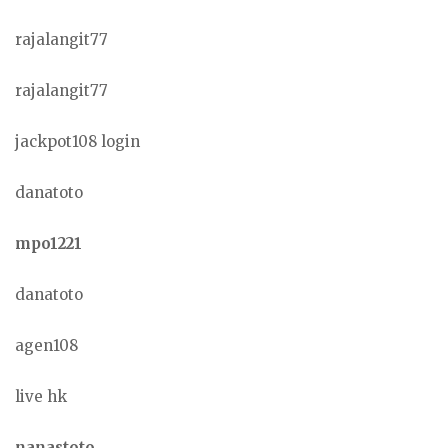
rajalangit77
rajalangit77
jackpot108 login
danatoto
mpo1221
danatoto
agen108
live hk
nanastoto