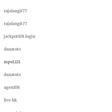
rajalangit77
rajalangit77
jackpot108 login
danatoto
mpo1221
danatoto
agen108
live hk