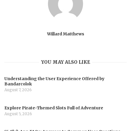
Willard Matthews
YOU MAY ALSO LIKE
Understanding the User Experience Offered by
Bandarcolok
August 7, 2026
Explore Pirate-Themed Slots Full of Adventure
August 5, 2026