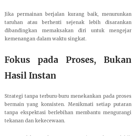
Jika permainan berjalan kurang baik, menurunkan
taruhan atau berhenti sejenak lebih disarankan
dibandingkan memaksakan diri untuk mengejar
kemenangan dalam waktu singkat.
Fokus pada Proses, Bukan
Hasil Instan
Strategi tanpa terburu-buru menekankan pada proses
bermain yang konsisten. Menikmati setiap putaran
tanpa ekspektasi berlebihan membantu mengurangi
tekanan dan kekecewaan.