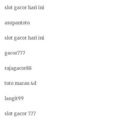
slot gacor hari ini
asupantoto
slot gacor hari ini
gacor777
rajagacor88
toto macau 4d
langit99
slot gacor 777