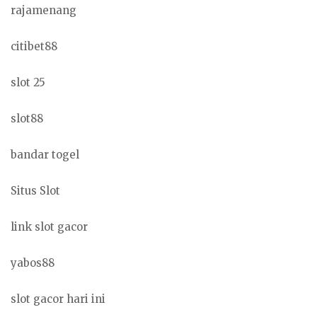
rajamenang
citibet88
slot 25
slot88
bandar togel
Situs Slot
link slot gacor
yabos88
slot gacor hari ini