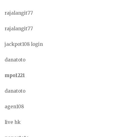
rajalangit77
rajalangit77
jackpot108 login
danatoto
mpo1221
danatoto
agen108
live hk