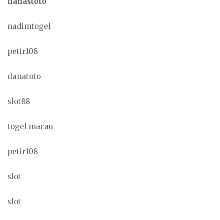
nanastoto
nadimtogel
petir108
danatoto
slot88
togel macau
petir108
slot
slot