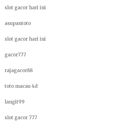
slot gacor hari ini
asupantoto
slot gacor hari ini
gacor777
rajagacor88
toto macau 4d
langit99
slot gacor 777