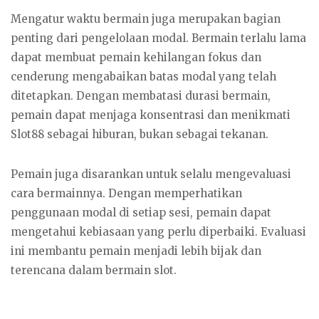
Mengatur waktu bermain juga merupakan bagian
penting dari pengelolaan modal. Bermain terlalu lama
dapat membuat pemain kehilangan fokus dan
cenderung mengabaikan batas modal yang telah
ditetapkan. Dengan membatasi durasi bermain,
pemain dapat menjaga konsentrasi dan menikmati
Slot88 sebagai hiburan, bukan sebagai tekanan.
Pemain juga disarankan untuk selalu mengevaluasi
cara bermainnya. Dengan memperhatikan
penggunaan modal di setiap sesi, pemain dapat
mengetahui kebiasaan yang perlu diperbaiki. Evaluasi
ini membantu pemain menjadi lebih bijak dan
terencana dalam bermain slot.