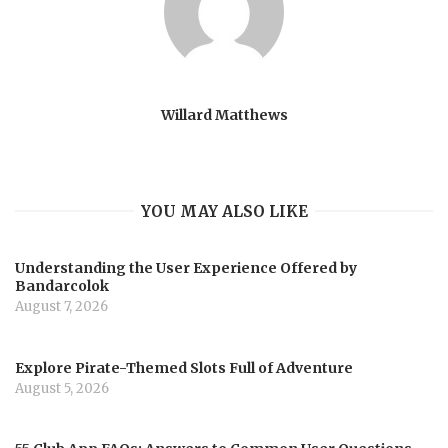
Willard Matthews
YOU MAY ALSO LIKE
Understanding the User Experience Offered by
Bandarcolok
August 7, 2026
Explore Pirate-Themed Slots Full of Adventure
August 5, 2026