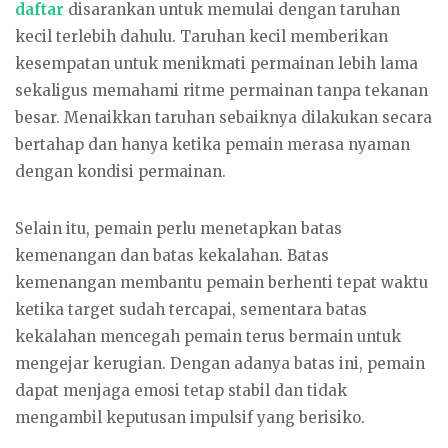
daftar
disarankan untuk memulai dengan taruhan
kecil terlebih dahulu. Taruhan kecil memberikan
kesempatan untuk menikmati permainan lebih lama
sekaligus memahami ritme permainan tanpa tekanan
besar. Menaikkan taruhan sebaiknya dilakukan secara
bertahap dan hanya ketika pemain merasa nyaman
dengan kondisi permainan.
Selain itu, pemain perlu menetapkan batas
kemenangan dan batas kekalahan. Batas
kemenangan membantu pemain berhenti tepat waktu
ketika target sudah tercapai, sementara batas
kekalahan mencegah pemain terus bermain untuk
mengejar kerugian. Dengan adanya batas ini, pemain
dapat menjaga emosi tetap stabil dan tidak
mengambil keputusan impulsif yang berisiko.