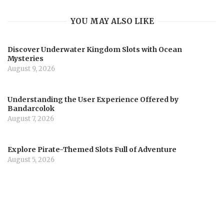
YOU MAY ALSO LIKE
Discover Underwater Kingdom Slots with Ocean
Mysteries
August 9, 2026
Understanding the User Experience Offered by
Bandarcolok
August 7, 2026
Explore Pirate-Themed Slots Full of Adventure
August 5, 2026