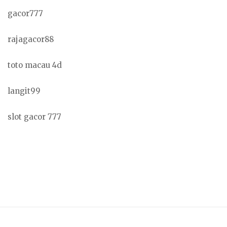
gacor777
rajagacor88
toto macau 4d
langit99
slot gacor 777