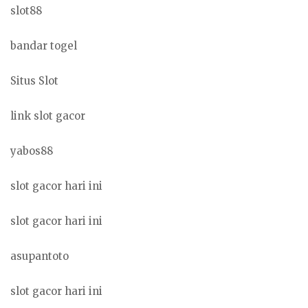
slot88
bandar togel
Situs Slot
link slot gacor
yabos88
slot gacor hari ini
slot gacor hari ini
asupantoto
slot gacor hari ini