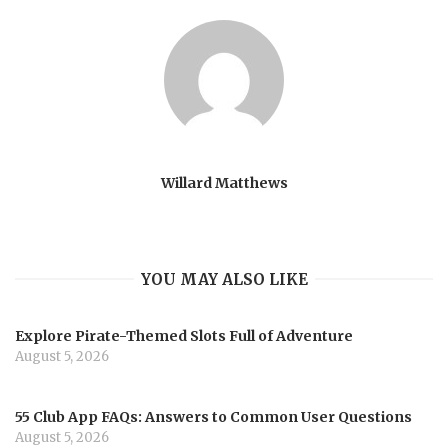
Willard Matthews
YOU MAY ALSO LIKE
Explore Pirate-Themed Slots Full of Adventure
August 5, 2026
55 Club App FAQs: Answers to Common User Questions
August 5, 2026