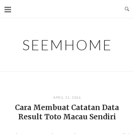
Skip
to
content
SEEMHOME
APRIL 21, 2026
Cara Membuat Catatan Data
Result Toto Macau Sendiri